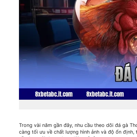
Trong vài năm gần đây, nhu cầu theo dõi đá gà Th
càng tối ưu về chất lượng hình ảnh và độ ổn định,