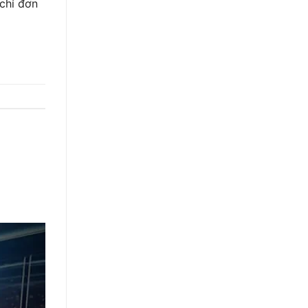
chỉ đơn