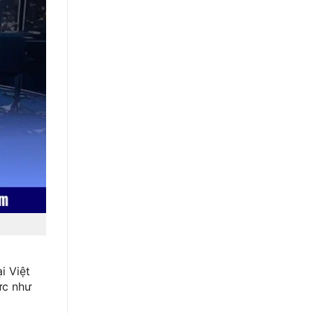
i Việt
ực như