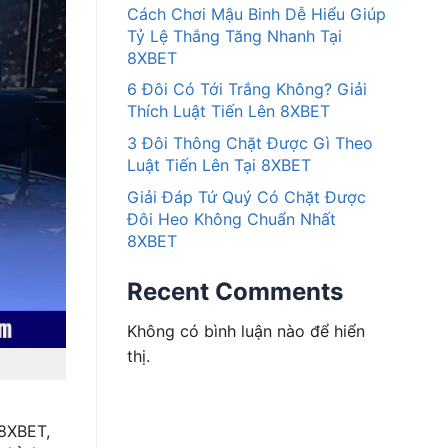
Cách Chơi Mậu Binh Dễ Hiểu Giúp
Tỷ Lệ Thắng Tăng Nhanh Tại
8XBET
6 Đôi Có Tới Trắng Không? Giải
Thích Luật Tiến Lên 8XBET
3 Đôi Thông Chặt Được Gì Theo
Luật Tiến Lên Tại 8XBET
Giải Đáp Tứ Quý Có Chặt Được
Đôi Heo Không Chuẩn Nhất
8XBET
Recent Comments
Không có bình luận nào để hiển
thị.
 8XBET,