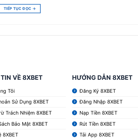
TIẾP TỤC ĐỌC
→
TIN VỀ 8XBET
HƯỚNG DẪN 8XBET
ng Tôi
Đăng Ký 8XBET
hoản Sử Dụng 8XBET
Đăng Nhập 8XBET
rừ Trách Nhiệm 8XBET
Nạp Tiền 8XBET
Sách Bảo Mật 8XBET
Rút Tiền 8XBET
ệ 8XBET
Tải App 8XBET