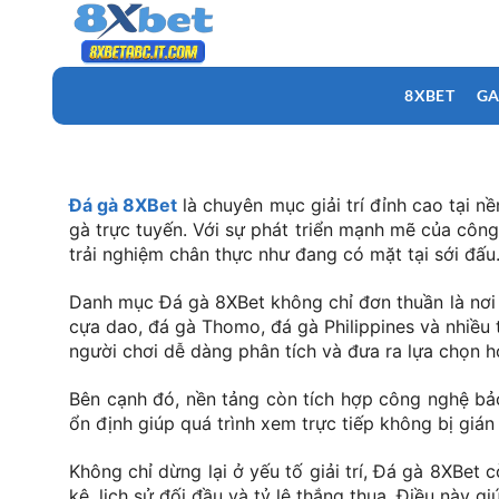
Bỏ
qua
nội
dung
8XBET
GA
Đá gà 8XBet
là chuyên mục giải trí đỉnh cao tại n
gà trực tuyến. Với sự phát triển mạnh mẽ của công
trải nghiệm chân thực như đang có mặt tại sới đấu
Danh mục Đá gà 8XBet không chỉ đơn thuần là nơi x
cựa dao, đá gà Thomo, đá gà Philippines và nhiều t
người chơi dễ dàng phân tích và đưa ra lựa chọn hợ
Bên cạnh đó, nền tảng còn tích hợp công nghệ bảo
ổn định giúp quá trình xem trực tiếp không bị gi
Không chỉ dừng lại ở yếu tố giải trí, Đá gà 8XBet
kê, lịch sử đối đầu và tỷ lệ thắng thua. Điều này g