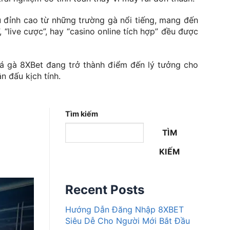
u đỉnh cao từ những trường gà nổi tiếng, mang đến
“live cược”, hay “casino online tích hợp” đều được
Đá gà 8XBet đang trở thành điểm đến lý tưởng cho
 đấu kịch tính.
Tìm kiếm
TÌM
KIẾM
Recent Posts
Hướng Dẫn Đăng Nhập 8XBET
Siêu Dễ Cho Người Mới Bắt Đầu