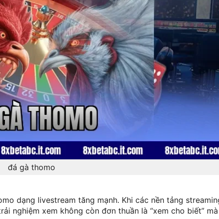
đá gà thomo
omo dạng livestream tăng mạnh. Khi các nền tảng streami
 trải nghiệm xem không còn đơn thuần là “xem cho biết” mà