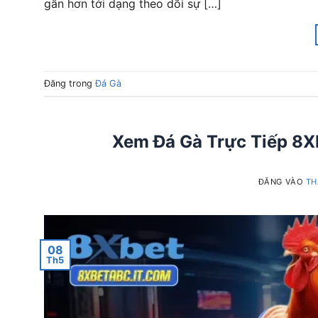
gần hơn tới dạng theo dõi sự […]
Đăng trong
Đá Gà
Xem Đá Gà Trực Tiếp 8X
ĐĂNG VÀO
TH
08
Th5