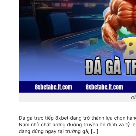
đá
Đá gà trực tiếp 8xbet đang trở thành lựa chọn hà
Nam nhờ chất lượng đường truyền ổn định và tỷ l
đang đứng ngay tại trường gà, […]